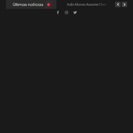
Últimas notícias
Ancelotti Avalia Elenco Final para Convocação da Copa
Xabi Alonso Assume Chelsea: Nova Estratégia Gerencial e Contrato Até 2030
China e EUA Buscam Expansão do Comércio Agrícola