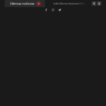
Últimas notícias
Ancelotti Avalia Elenco Final para Convocação da Copa
Xabi Alonso Assume Chelsea: Nova Estratégia Gerencial e Contrato Até 2030
China e EUA Buscam Expansão do Comércio Agrícola