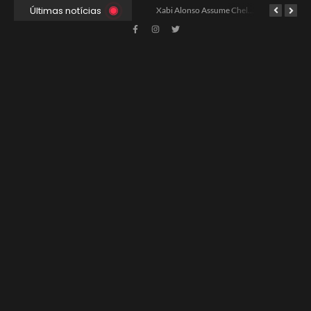
Últimas notícias
Ancelotti Avalia Elenco Final para Convocação da Copa
Xabi Alonso Assume Chelsea: Nova Estratégia Gerencial e Contrato Até 2030