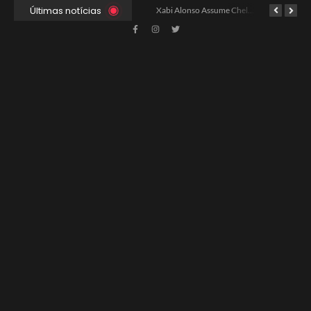
Últimas notícias
Ancelotti Avalia Elenco Final para Convocação da Copa
Xabi Alonso Assume Chelsea: Nova Estratégia Gerencial e Contrato Até 2030