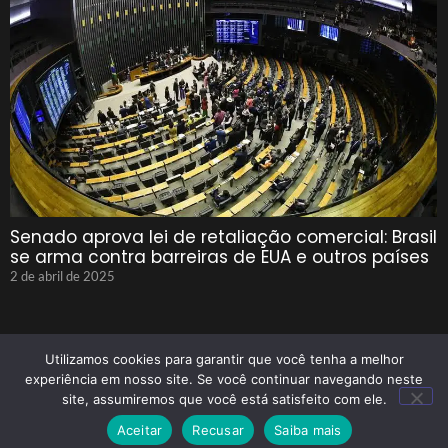
Senado aprova lei de retaliação comercial: Brasil
se arma contra barreiras de EUA e outros países
2 de abril de 2025
Utilizamos cookies para garantir que você tenha a melhor
experiência em nosso site. Se você continuar navegando neste
site, assumiremos que você está satisfeito com ele.
© 2025 Tenho Que Saber Todos Os Direitos Reservados
Aceitar
Recusar
Saiba mais