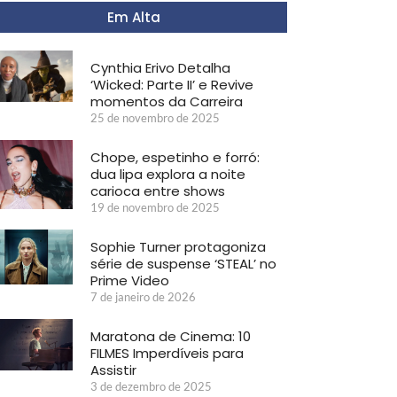
Em Alta
Cynthia Erivo Detalha
‘Wicked: Parte II’ e Revive
momentos da Carreira
25 de novembro de 2025
Chope, espetinho e forró:
dua lipa explora a noite
carioca entre shows
19 de novembro de 2025
Sophie Turner protagoniza
série de suspense ‘STEAL’ no
Prime Video
7 de janeiro de 2026
Maratona de Cinema: 10
FILMES Imperdíveis para
Assistir
3 de dezembro de 2025