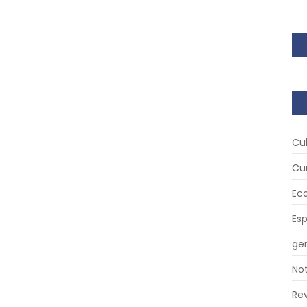
Cu
Cu
Ec
Es
ger
Not
Re