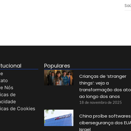
Sa
itucional
Populares
e
Crianças de ‘stranger
tato
things’: veja a
re Nós
transformação dos ato
ticas de
ao longo dos anos
acidade
18 de novembro de 2025
ticas de Cookies
China proíbe softwares
cibersegurança dos EU
Israel