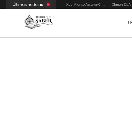
Últimas notícias
Xabi Alonso Avalia Futuro entre Chelsea e Espera pelo Liverpool
Ancelotti Avalia Elenco Final para Convocação da Copa
Xabi Alonso Assume Chelsea: Nova Estratégia Gerencial e Contrato Até 2030
H