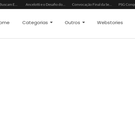
China e EUA Buscam Expansão do Comércio Agrícola
Ancelotti e o Desafio dos Goleiros na Seleção
Convocação Final da Seleção Brasileira para a Copa do Mundo 2026
ome
Categorias
Outros
Webstories