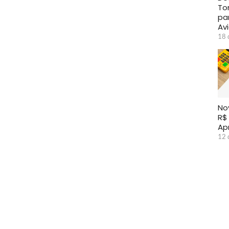
To
pa
Avi
18 
No
R$
Ap
12 