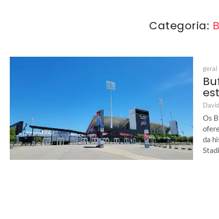
Categoria:
B
geral
Bu
es
David
Os Bu
ofer
da h
Stad