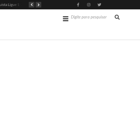
PSG Conquista Ligue 1: Safonov Brilha em Vitória Decisiva
Senado dos EUA Aprova Kevin Warsh como Chair do Fed
Jérémy Doku Revitaliza Luta do Manchester City na Premier League