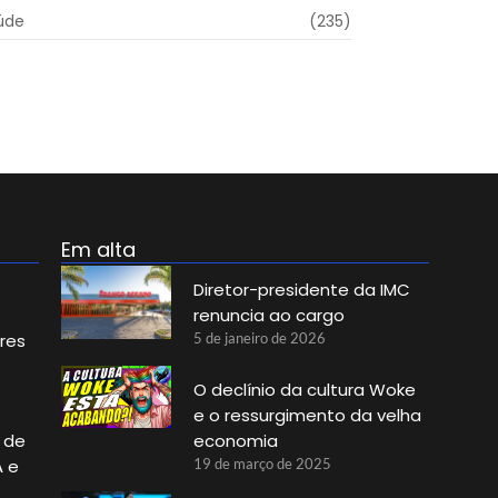
úde
(235)
Em alta
Diretor-presidente da IMC
renuncia ao cargo
res
5 de janeiro de 2026
O declínio da cultura Woke
e o ressurgimento da velha
 de
economia
A e
19 de março de 2025