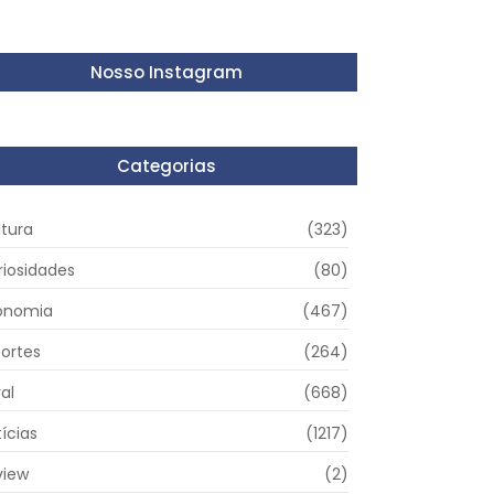
Nosso Instagram
Categorias
ltura
(323)
riosidades
(80)
onomia
(467)
portes
(264)
al
(668)
ícias
(1217)
view
(2)