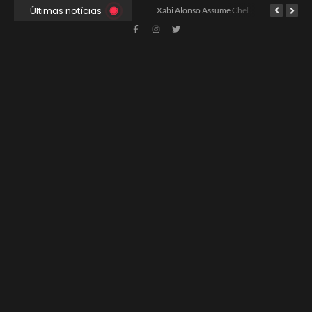
Últimas notícias
Ancelotti Avalia Elenco Final para Convocação da Copa
Xabi Alonso Assume Chelsea: Nova Estratégia Gerencial e Contrato Até 2030