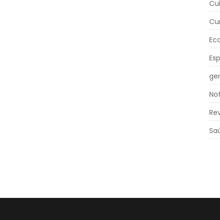
Cu
Cu
Ec
Es
ger
Not
Re
Sa