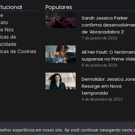
itucional
Populares
e
Sarah Jessica Parker
tato
confirma desenvolvime
re Nós
de ‘Abracadabra 3’
ticas de
7 de janeiro de 2026
acidade
ticas de Cookies
All Her Fault: O fenôme
suspense no Prime Vid
8 de janeiro de 2026
Demolidor: Jessica Jon
Resurge em Nova
temporada
6 de dezembro de 2025
 melhor experiência em nosso site. Se você continuar navegando neste s
© 2025 Tenho Que Saber Todos Os Direitos Reservados