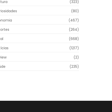
ltura
(323)
riosidades
(80)
onomia
(467)
portes
(264)
al
(668)
ícias
(1217)
view
(2)
úde
(235)