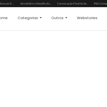
China e EUA Buscam Expansão do Comércio Agrícola
Ancelotti e o Desafio dos Goleiros na Seleção
Convocação Final da Seleção Brasileira para a Copa do Mundo 2026
ome
Categorias
Outros
Webstories