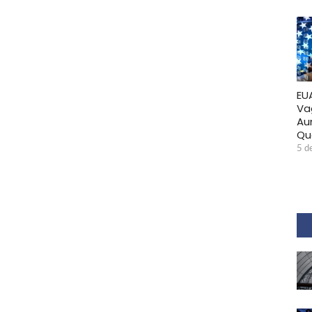
EU
Va
Au
Qu
5 d