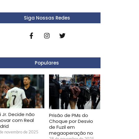
Siga Nossas Redes
Populares
i Jr. Decide não
Prisão de PMs do
novar com Real
Choque por Desvio
drid
de Fuzil em
de novembro de 2025
megaoperação no
28 de novembro de 2025