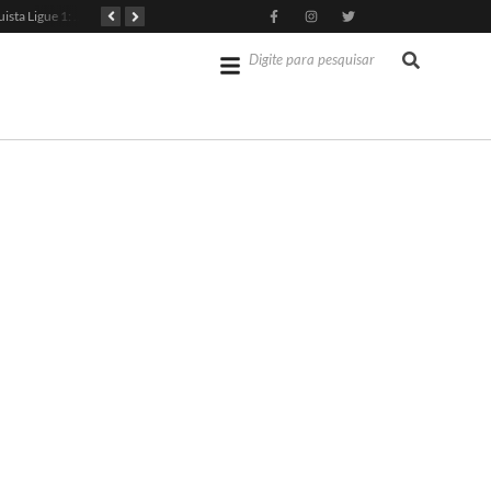
PSG Conquista Ligue 1: Safonov Brilha em Vitória Decisiva
Senado dos EUA Aprova Kevin Warsh como Chair do Fed
Jérémy Doku Revitaliza Luta do Manchester City na Premier League