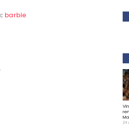
a:
barbie
b
Vin
re
Ma
24 