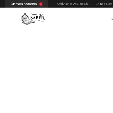
Últimas notícias
Xabi Alonso Avalia Futuro entre Chelsea e Espera pelo Liverpool
Ancelotti Avalia Elenco Final para Convocação da Copa
Xabi Alonso Assume Chelsea: Nova Estratégia Gerencial e Contrato Até 2030
H