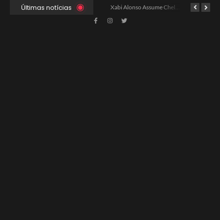
Últimas notícias
Ancelotti Avalia Elenco Final para Convocação da Copa
Xabi Alonso Assume Chelsea: Nova Estratégia Gerencial e Contrato Até 2030
China e EUA Buscam Expansão do Comércio Agrícola