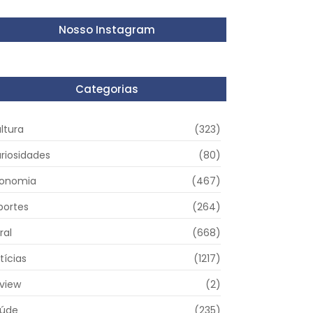
Nosso Instagram
Categorias
ltura
(323)
riosidades
(80)
onomia
(467)
portes
(264)
ral
(668)
tícias
(1217)
view
(2)
úde
(235)