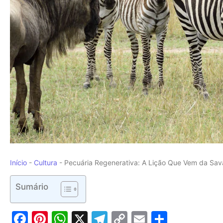
Início
-
Cultura
-
Pecuária Regenerativa: A Lição Que Vem da Sav
Sumário
Facebook
Pinterest
WhatsApp
X
Telegram
Copy
Email
Share