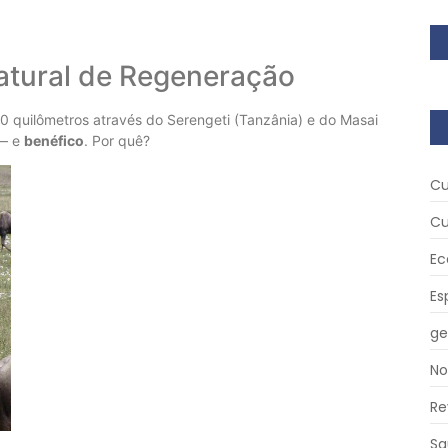
atural de Regeneração
0 quilômetros através do Serengeti (Tanzânia) e do Masai
 — e
benéfico
. Por quê?
Cu
Cu
Ec
Es
ge
No
Re
Sa