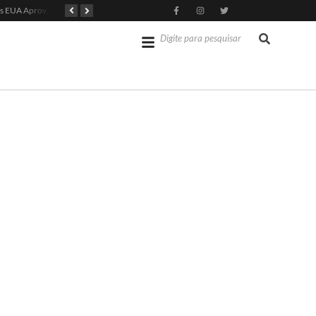
Senado dos EUA Aprova Kevin Warsh como Chair do Fed
Jérémy Doku Revitaliza Luta do Manchester City na Premier League
Opep mantém projeção de crescimento do PIB brasileiro