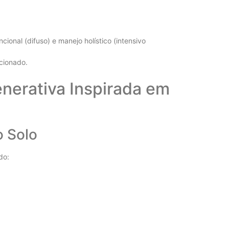
nal (difuso) e manejo holístico (intensivo
cionado.
nerativa Inspirada em
o Solo
do: