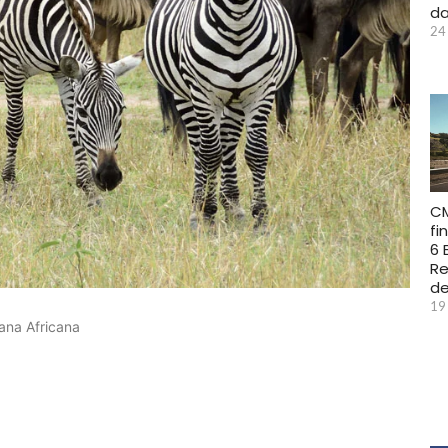
da
24
C
fi
6 
Re
d
19
ana Africana