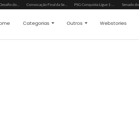
Ancelotti e o Desafio dos Goleiros na Seleção
Convocação Final da Seleção Brasileira para a Copa do Mundo 2026
PSG Conquista Ligue 1: Safonov Brilha em Vitória Decisiva
ome
Categorias
Outros
Webstories