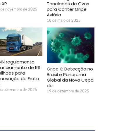
Toneladas de Ovos
 XP
para Conter Gripe
 de novembro de 2025
Aviária
18 de maio de 2025
MN regulamenta
nanciamento de R$
Gripe K: Detecção no
Bilhões para
Brasil e Panorama
novação de Frota
Global da Nova Cepa
e
de
 de dezembro de 2025
19 de dezembro de 2025