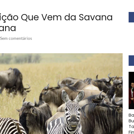
 Lição Que Vem da Savana
cana
Sem comentários
Ba
Bu
Ta
Fi