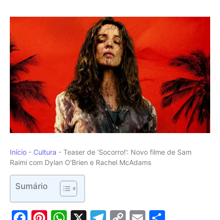
Início
-
Cultura
-
Teaser de ‘Socorro!’: Novo filme de Sam
Raimi com Dylan O’Brien e Rachel McAdams
Sumário
Facebook
Pinterest
WhatsApp
X
Telegram
Copy
Email
Share