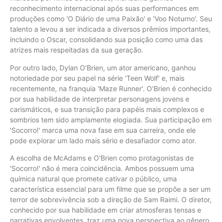
reconhecimento internacional após suas performances em
produções como 'O Diário de uma Paixão' e 'Voo Noturno'. Seu
talento a levou a ser indicada a diversos prêmios importantes,
incluindo o Oscar, consolidando sua posição como uma das
atrizes mais respeitadas da sua geração.
Por outro lado, Dylan O'Brien, um ator americano, ganhou
notoriedade por seu papel na série 'Teen Wolf' e, mais
recentemente, na franquia 'Maze Runner'. O'Brien é conhecido
por sua habilidade de interpretar personagens jovens e
carismáticos, e sua transição para papéis mais complexos e
sombrios tem sido amplamente elogiada. Sua participação em
'Socorro!' marca uma nova fase em sua carreira, onde ele
pode explorar um lado mais sério e desafiador como ator.
A escolha de McAdams e O'Brien como protagonistas de
'Socorro!' não é mera coincidência. Ambos possuem uma
química natural que promete cativar o público, uma
característica essencial para um filme que se propõe a ser um
terror de sobrevivência sob a direção de Sam Raimi. O diretor,
conhecido por sua habilidade em criar atmosferas tensas e
narrativas envolventes, traz uma nova perspectiva ao gênero,