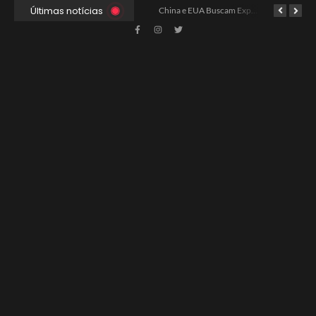
Últimas notícias
Xabi Alonso Assume Chelsea: Nova Estratégia Gerencial e Contrato Até 2030
China e EUA Buscam Expansão do Comércio Agrícola
Ancelotti e o Desafio dos Goleiros na Seleção