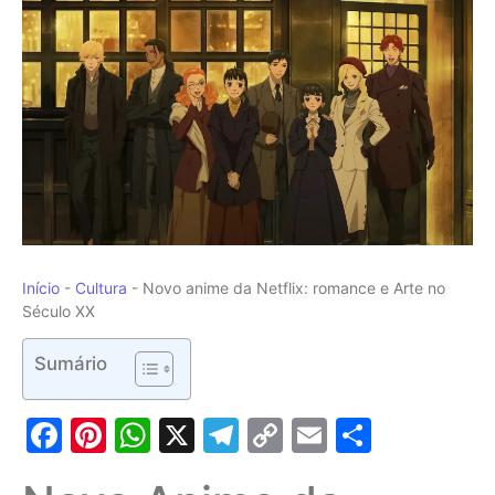
Início
-
Cultura
-
Novo anime da Netflix: romance e Arte no
Século XX
Sumário
Facebook
Pinterest
WhatsApp
X
Telegram
Copy
Email
Share
Link