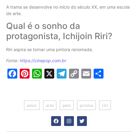
A trama se desenvolve no início do século XX, em uma escola
de arte.
Qual é o sonho da
protagonista, Ichijoin Riri?
Riri aspira se tornar uma pintora renomada.
Fonte:
https://cinepop.com.br
Facebook
Pinterest
WhatsApp
X
Telegram
Copy
Email
Share
Link
amor
arte
pelo
prisma
riri