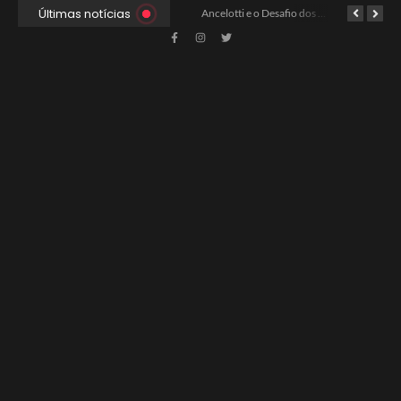
Últimas notícias
Xabi Alonso Assume Chelsea: Nova Estratégia Gerencial e Contrato Até 2030
China e EUA Buscam Expansão do Comércio Agrícola
Ancelotti e o Desafio dos Goleiros na Seleção