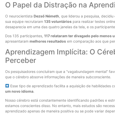
O Papel da Distração na Apren
O neurocientista
Dezső Németh
, que liderou a pesquisa, decidiu 
sua equipe recrutaram
135 voluntários
para realizar testes onl
desaparecia em uma das quatro janelas da tela, e os participant
Dos 135 participantes,
117 relataram ter divagado pelo menos u
apresentaram
melhores resultados
em comparação aos que pe
Aprendizagem Implícita: O Cé
Perceber
Os pesquisadores concluíram que a “vagabundagem mental” fa
que o cérebro absorve informações de maneira subconsciente.
Esse tipo de aprendizado facilita a aquisição de habilidades
um novo idioma
.
Nosso cérebro está constantemente identificando padrões e est
estamos conscientes disso. No entanto, mais estudos são necess
aprendizado apenas de maneira positiva ou se pode variar depe