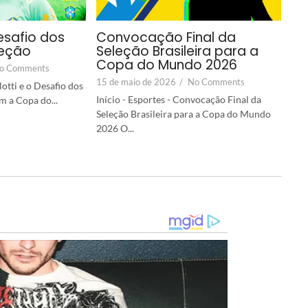
esafio dos
Convocação Final da
leção
Seleção Brasileira para a
Copa do Mundo 2026
o Comments
15 de maio de 2026
/
No Comments
lotti e o Desafio dos
Início - Esportes - Convocação Final da
m a Copa do...
Seleção Brasileira para a Copa do Mundo
2026 O...