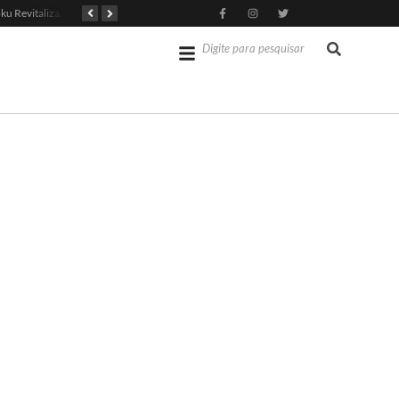
Jérémy Doku Revitaliza Luta do Manchester City na Premier League
Opep mantém projeção de crescimento do PIB brasileiro
Xabi Alonso Avalia Futuro entre Chelsea e Espera pelo Liverpool