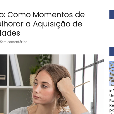
do: Como Momentos de
horar a Aquisição de
dades
Sem comentários
In
Un
Ro
Re
pa