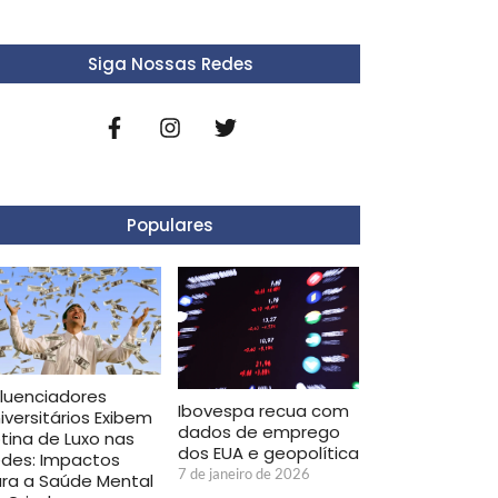
Siga Nossas Redes
Populares
fluenciadores
Ibovespa recua com
iversitários Exibem
dados de emprego
tina de Luxo nas
dos EUA e geopolítica
des: Impactos
7 de janeiro de 2026
ra a Saúde Mental