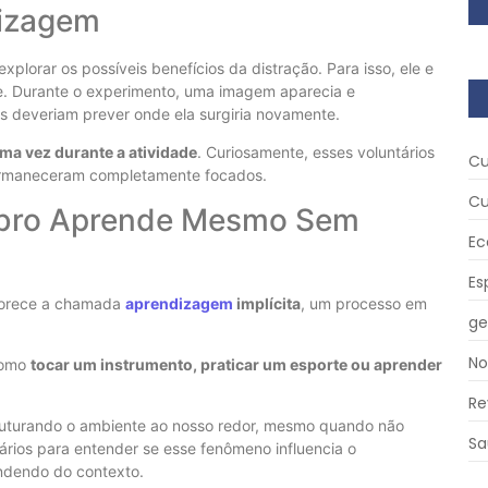
dizagem
explorar os possíveis benefícios da distração. Para isso, ele e
ine. Durante o experimento, uma imagem aparecia e
es deveriam prever onde ela surgiria novamente.
ma vez durante a atividade
. Curiosamente, esses voluntários
Cu
rmaneceram completamente focados.
Cu
rebro Aprende Mesmo Sem
Ec
Es
vorece a chamada
aprendizagem
implícita
, um processo em
ge
No
 como
tocar um instrumento, praticar um esporte ou aprender
Re
ruturando o ambiente ao nosso redor, mesmo quando não
Sa
ários para entender se esse fenômeno influencia o
ndendo do contexto.