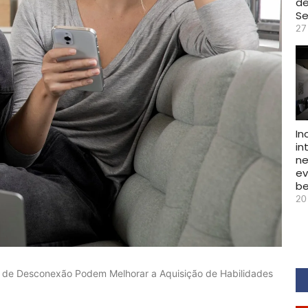
de
Se
27
In
in
ne
e
b
20
 de Desconexão Podem Melhorar a Aquisição de Habilidades