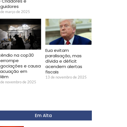
 Criadores e
guidores
 de março de 2025
Eua evitam
cêndio na cop30
paralisação, mas
terrompe
dívida e déficit
gociações e causa
acendem alertas
vacuação em
fiscais
elém
13 de novembro de 2025
 de novembro de 2025
Em Alta