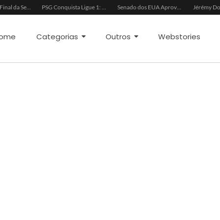
Convocação Final da Seleção Brasileira para a Copa do Mundo 2026
PSG Conquista Ligue 1: Safonov Brilha em Vitória Decisiva
Senado dos EUA Aprova Kevin Warsh como Chair do Fed
ome
Categorias
Outros
Webstories