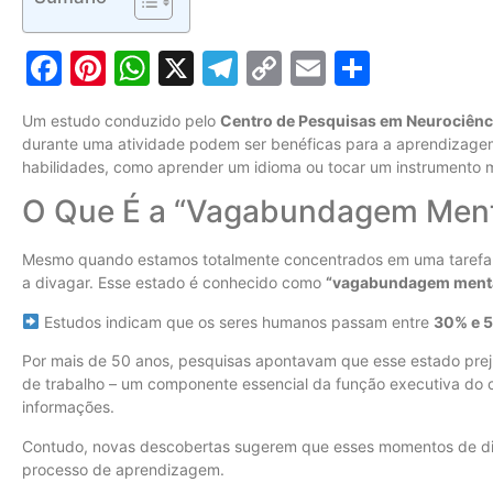
Facebook
Pinterest
WhatsApp
X
Telegram
Copy
Email
Share
Link
Um estudo conduzido pelo
Centro de Pesquisas em Neurociênc
durante uma atividade podem ser benéficas para a aprendizagem
habilidades, como aprender um idioma ou tocar um instrumento m
O Que É a “Vagabundagem Ment
Mesmo quando estamos totalmente concentrados em uma tarefa
a divagar. Esse estado é conhecido como
“vagabundagem ment
Estudos indicam que os seres humanos passam entre
30% e 
Por mais de 50 anos, pesquisas apontavam que esse estado prej
de trabalho – um componente essencial da função executiva do 
informações.
Contudo, novas descobertas sugerem que esses momentos de dist
processo de aprendizagem.