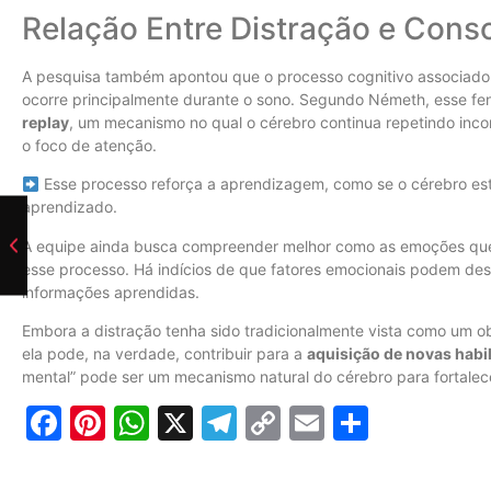
Relação Entre Distração e Cons
A pesquisa também apontou que o processo cognitivo associado
ocorre principalmente durante o sono. Segundo Németh, esse fe
replay
, um mecanismo no qual o cérebro continua repetindo in
o foco de atenção.
Esse processo reforça a aprendizagem, como se o cérebro est
aprendizado.
A equipe ainda busca compreender melhor como as emoções que
esse processo. Há indícios de que fatores emocionais podem d
informações aprendidas.
Embora a distração tenha sido tradicionalmente vista como um 
ela pode, na verdade, contribuir para a
aquisição de novas habi
mental” pode ser um mecanismo natural do cérebro para fortalec
Facebook
Pinterest
WhatsApp
X
Telegram
Copy
Email
Share
Link