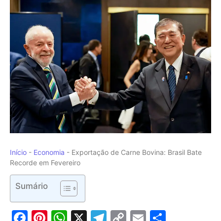
Início
-
Economia
-
Exportação de Carne Bovina: Brasil Bate
Recorde em Fevereiro
Sumário
Facebook
Pinterest
WhatsApp
X
Telegram
Copy
Email
Share