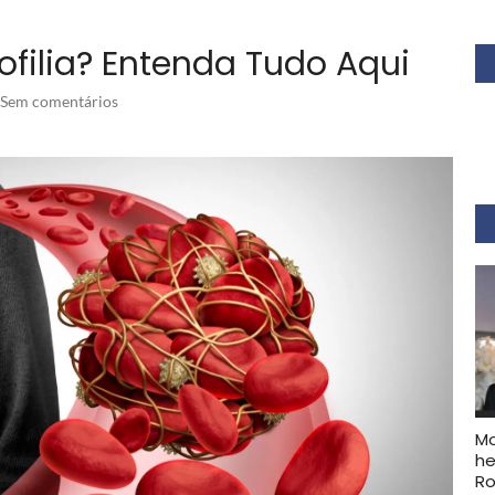
filia? Entenda Tudo Aqui
Sem comentários
Mo
he
Ro