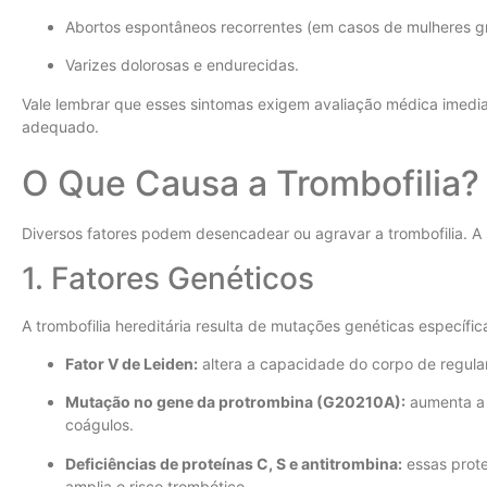
Abortos espontâneos recorrentes (em casos de mulheres gr
Varizes dolorosas e endurecidas.
Vale lembrar que esses sintomas exigem avaliação médica imediat
adequado.
O Que Causa a Trombofilia?
Diversos fatores podem desencadear ou agravar a trombofilia. A 
1. Fatores Genéticos
A trombofilia hereditária resulta de mutações genéticas específic
Fator V de Leiden:
altera a capacidade do corpo de regula
Mutação no gene da protrombina (G20210A):
aumenta a 
coágulos.
Deficiências de proteínas C, S e antitrombina:
essas prote
amplia o risco trombótico.