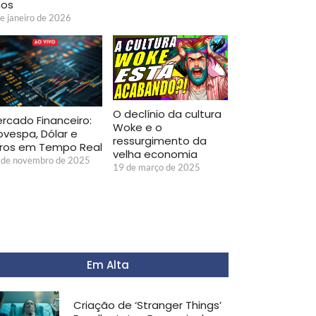
nos
e janeiro de 2026
O declínio da cultura
rcado Financeiro:
Woke e o
ovespa, Dólar e
ressurgimento da
ros em Tempo Real
velha economia
 de novembro de 2025
19 de março de 2025
Em Alta
Criação de ‘Stranger Things’