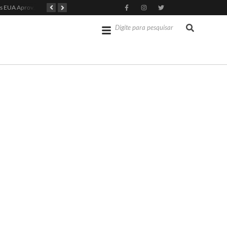
Senado dos EUA Aprova Kevin Warsh como Chair do Fed
Jérémy Doku Revitaliza Luta do Manchester City na Premier League
Opep mantém projeção de crescimento do PIB brasileiro