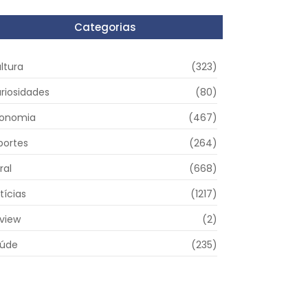
Categorias
ltura
(323)
riosidades
(80)
onomia
(467)
portes
(264)
ral
(668)
tícias
(1217)
view
(2)
úde
(235)