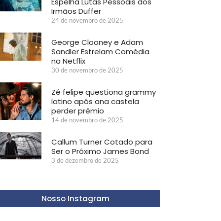
Espelha Lutas Pessoais dos
Irmãos Duffer
24 de novembro de 2025
George Clooney e Adam
Sandler Estrelam Comédia
na Netflix
30 de novembro de 2025
Zé felipe questiona grammy
latino após ana castela
perder prêmio
14 de novembro de 2025
Callum Turner Cotado para
Ser o Próximo James Bond
3 de dezembro de 2025
Nosso Instagram