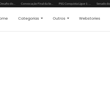
Ancelotti e o Desafio dos Goleiros na Seleção
Convocação Final da Seleção Brasileira para a Copa do Mundo 2026
PSG Conquista Ligue 1: Safonov Brilha em Vitória Decisiva
ome
Categorias
Outros
Webstories