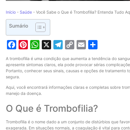
Início
-
Saúde
-
Você Sabe o Que é Trombofilia? Entenda Tudo Aq
Sumário
Facebook
Pinterest
WhatsApp
X
Telegram
Copy
Email
Share
Link
A trombofilia é uma condição que aumenta a tendência do sang
apresente sintomas claros, ela pode provocar sérias complicaç
Portanto, conhecer seus sinais, causas e opções de tratamento t
segura.
Aqui, você encontrará informações claras e completas sobre tromb
manejo da doença.
O Que é Trombofilia?
Trombofilia é o nome dado a um conjunto de distúrbios que fav
exagerada. Em situações normais, a coagulação é vital para con