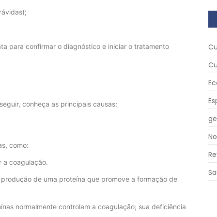
ávidas);
Cu
a para confirmar o diagnóstico e iniciar o tratamento
Cu
Ec
Es
seguir, conheça as principais causas:
ge
No
as, como:
Re
r a coagulação.
Sa
produção de uma proteína que promove a formação de
ínas normalmente controlam a coagulação; sua deficiência