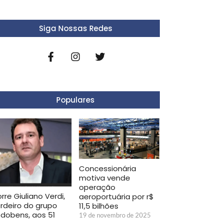
Siga Nossas Redes
Populares
Concessionária
motiva vende
operação
rre Giuliano Verdi,
aeroportuária por r$
rdeiro do grupo
11,5 bilhões
dobens, aos 51
19 de novembro de 2025